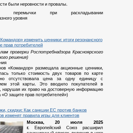
сти были неровности и провалы.
ные перемычки при раскладывании
азного уровня
Командор» изменить ценники: итоги резонансного
е прав потребителей
лам проверки Роспотребнадзора Красноярского
ного решения)
ния
нов «Командор» размещала акционные ценники,
лась только стоимость двух товаров по карте
 но отсутствовала цена за одну единицу с
нием этой карты. Это вводило покупателей в
, нарушая их право на достоверную информацию
на «О защите прав потребителей»)
жи, скидки: Как санкции ЕС против банков
в изменят правила игры для клиентов
Москва, 20 июля 2025
г.
Европейский Союз расширил
санкционный список, включив в него