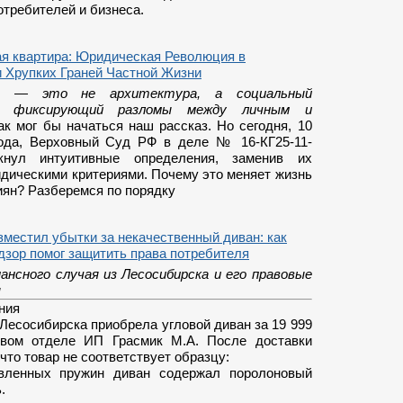
отребителей и бизнеса.
я квартира: Юридическая Революция в
 Хрупких Граней Частной Жизни
ка — это не архитектура, а социальный
ф, фиксирующий разломы между личным и
к мог бы начаться наш рассказ. Но сегодня, 10
ода, Верховный Суд РФ в деле № 16-КГ25-11-
кнул интуитивные определения, заменив их
идическими критериями. Почему это меняет жизнь
иян? Разберемся по порядку
местил убытки за некачественный диван: как
дзор помог защитить права потребителя
нансного случая из Лесосибирска и его правовые
я
ния
Лесосибирска приобрела угловой диван за 19 999
овом отделе ИП Грасмик М.А. После доставки
что товар не соответствует образцу:
вленных пружин диван содержал поролоновый
.