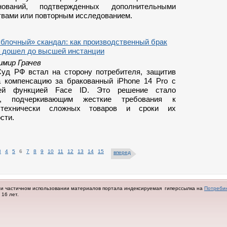
ований, подтвержденных дополнительными
твами или повторным исследованием.
Яблочный» скандал: как производственный брак
o дошел до высшей инстанции
имир Грачев
уд РФ встал на сторону потребителя, защитив
а компенсацию за бракованный iPhone 14 Pro с
ей функцией Face ID. Это решение стало
м, подчеркивающим жесткие требования к
 технически сложных товаров и сроки их
сти.
3
4
5
6
7
8
9
10
11
12
13
14
15
вперед
ли частичном использовании материалов портала индексируемая гиперссылка на
Потреби
16 лет.