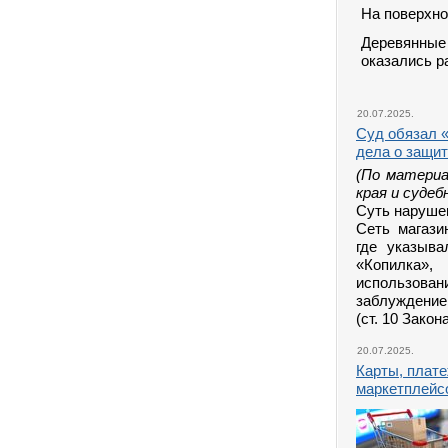
На поверхно
Деревян
оказались р
20.07.2025.
Суд обязал «
дела о защит
(По материа
края и судеб
Суть наруше
Сеть магази
где указыва
«Копилка»,
использова
заблуждение
(ст. 10 Зако
20.07.2025.
Карты, плате
маркетплейсо