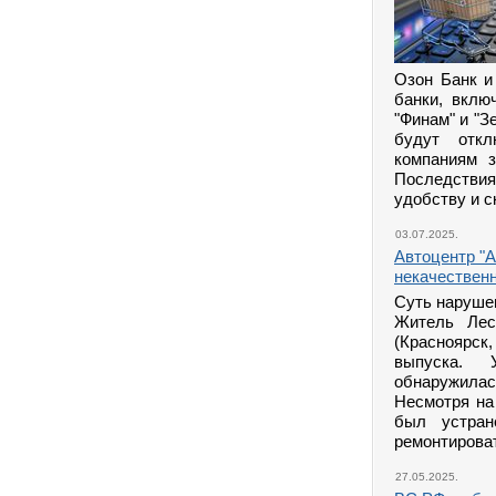
Озон Банк и
банки, вклю
"Финам" и "З
будут отк
компаниям 
Последстви
удобству и с
03.07.2025.
Автоцентр "А
некачествен
Суть наруше
Житель Лес
(Красноярск
выпуска. 
обнаружила
Несмотря на
был устран
ремонтироват
27.05.2025.