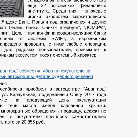
еще 22 российских финансовых
института. Среди них – ключевые
игроки экосистем маркетплейсов:
 Яндекс Банк. Попали под ограничения и другие
чая Т-Банк, банки "Санкт-Петербург", "ДОМ.РФ",
енит". Цель – полная финансовая изоляция: банки
лючены от системы SWIFT, а европейским
запрещено проводить с ними любые операции.
я для рядовых пользователей, привыкших к
кидкам экосистем, носят системный характер.
вангард" возместил убытки покупателю за
ный автомобиль: детали судебного решения
ния
осибирска приобрел в автоцентре "Авангард"
, ул. Караульная) подержанный Chery 2017 года
Уже на следующий день эксплуатации
сь течь масла из-под клапанной крышки.
 многократные обращения к продавцу, дефект не
ен, и покупателю пришлось самостоятельно
ь авто за 20 855 руб.