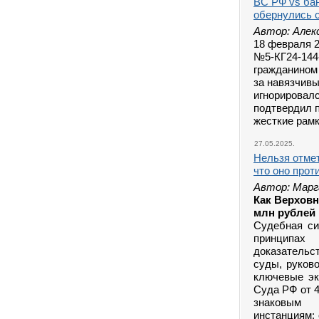
ВС РФ vs бан
обернулись 
Автор: Алек
18 февраля 
№5-КГ24-144-
гражданином 
за навязчивы
игнорировалс
подтвердил п
жесткие рам
27.05.2025.
Нельзя отмет
что оно прот
Автор: Марг
Как Верховн
млн рублей
Судебная си
принципах
доказательс
суды, руков
ключевые эк
Суда РФ от 4
знаковым 
инстанциям: 