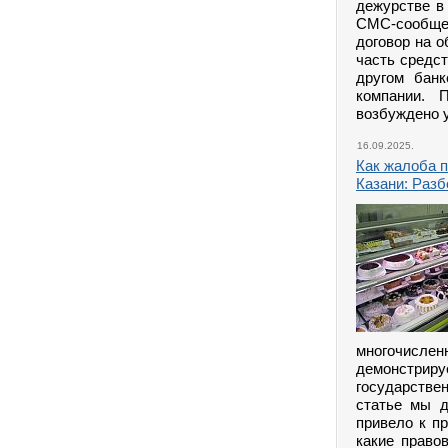
дежурстве в
СМС-сообщен
договор на о
часть средс
другом банк
компании. 
возбуждено у
16.09.2025.
Как жалоба п
Казани: Раз
многочисле
демонстриру
государстве
статье мы д
привело к пр
какие право