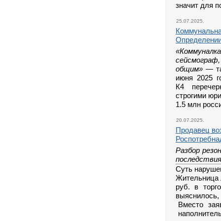
значит для п
25.07.2025.
Коммунальна
Определении
«Коммунал
сейсмогра
общим»
— та
июня 2025 г
К4 перечер
строгими юр
1.5 млн росс
20.07.2025.
Продавец воз
Роспотребна
Разбор резо
последстви
Суть наруше
Жительница 
руб. в торг
выяснилось, 
Вместо зая
наполнитель