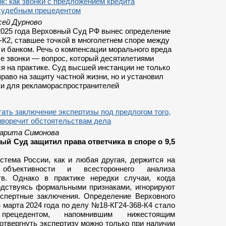
к: как звонки с предложением кредита
судебным прецедентом
сей Дурново
2025 года Верховный Суд РФ вынес определение
К2, ставшее точкой в многолетнем споре между
и банком. Речь о компенсации морального вреда
е звонки — вопрос, который десятилетиями
я на практике. Суд высшей инстанции не только
раво на защиту частной жизни, но и установил
ки для рекламораспространителей
ать заключение экспертизы под предлогом того,
иворечит обстоятельствам дела
арита Симонова
ый Суд защитил права ответчика в споре о 9,5
стема России, как и любая другая, держится на
 объективности и всестороннего анализа
тв. Однако в практике нередки случаи, когда
одствуясь формальными признаками, игнорируют
спертные заключения. Определение Верховного
 марта 2024 года по делу №18-КГ24-368-К4 стало
прецедентом, напомнившим нижестоящим
отвергнуть экспертизу можно только при наличии