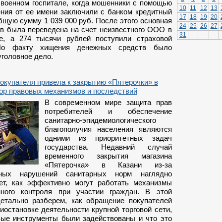
 военном госпитале, когда мошенники с помощью
10
11
12
13
ия от ее имени заключили с банком кредитный
17
18
19
20
бщую сумму 1 039 000 руб. После этого основная
24
25
26
27
тв была переведена на счет неизвестного ООО в
31
е, а 274 тысячи рублей поступили страховой
По факту хищения денежных средств было
головное дело.
окупателя привела к закрытию «Пятерочки» в
бор правовых механизмов и последствий
В современном мире защита прав
потребителей и обеспечение
санитарно-эпидемиологического
благополучия населения являются
одними из приоритетных задач
государства. Недавний случай
временного закрытия магазина
«Пятерочка» в Казани из-за
нных нарушений санитарных норм наглядно
ет, как эффективно могут работать механизмы
нного контроля при участии граждан. В этой
етально разберем, как обращение покупателей
иостановке деятельности крупной торговой сети,
вые инструменты были задействованы и что это