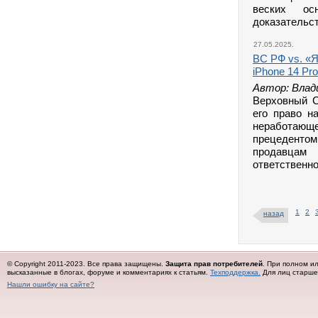
веских осн
доказательс
27.05.2025.
ВС РФ vs. «
iPhone 14 Pr
Автор: Влад
Верховный С
его право н
неработающ
прецеденто
продавцам
ответственно
1
2
назад
© Copyright 2011-2023. Все права защищены.
Защита прав потребителей
. При полном и
высказанные в блогах, форуме и комментариях к статьям.
Техподдержка.
Для лиц старше 
Нашли ошибку на сайте?