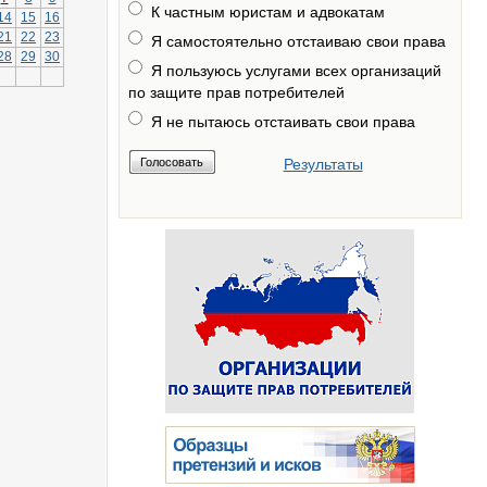
К частным юристам и адвокатам
14
15
16
21
22
23
Я самостоятельно отстаиваю свои права
28
29
30
Я пользуюсь услугами всех организаций
по защите прав потребителей
Я не пытаюсь отстаивать свои права
Результаты