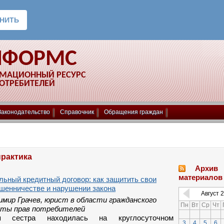
НФОРМС
РМАЦИОННЫЙ РЕСУРС
ПОТРЕБИТЕЛЕЙ
Законодательство
Справочник
Обращения граждан
практика
Архив
материалов
ьный кредитный договор: как защитить свои
ошенничестве и нарушении закона
Август
2
имир Грачев, юрист в области гражданского
Пн
Вт
Ср
Чт
иты прав потребителей
ая сестра находилась на круглосуточном
3
4
5
6