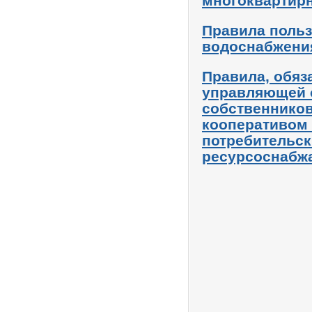
многоквартир
Правила поль
водоснабжения
Правила,
обяз
управляющей 
собственнико
кооперативом
потребительск
ресурсоснабж