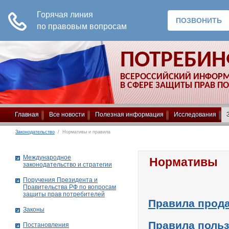
ПОТРЕБИ
ВСЕРОССИЙСКИЙ ИНФОР
В СФЕРЕ ЗАЩИТЫ ПРАВ П
Главная
Все новости
Полезная информация
Исследования
Законодательство
/ Нормативы и правила
Международное
Нормативы
законодательство и стратегии
Поручения Президента и
Правительства РФ по вопросам
защиты прав потребителей
Правила прод
Законы
Правила поль
Постановления