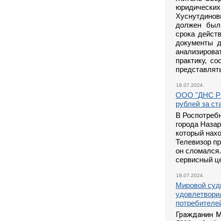
юридически
Хуснутдинов
должен был 
срока дейст
документы д
анализиров
практику, со
представлять
18.07.2024.
ООО "ДНС Ри
рублей за ст
В Роспотреб
города Назар
который нахо
Телевизор пр
он сломался.
сервисный це
18.07.2024.
Мировой судь
удовлетворил
потребителе
Гражданин М