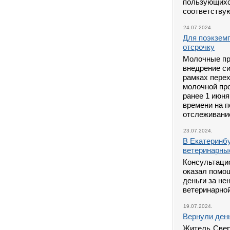
пользующих
соответству
24.07.2024.
Для поэкзем
отсрочку
Молочные пр
внедрение си
рамках пере
молочной пр
ранее 1 июня
времени на п
отслеживание
23.07.2024.
В Екатеринбу
ветеринарны
Консультаци
оказал помощ
деньги за не
ветеринарно
19.07.2024.
Вернули день
Житель Свер