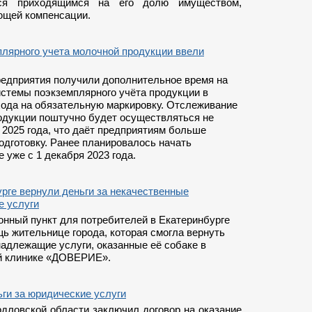
ся приходящимся на его долю имуществом,
ющей компенсации.
плярного учета молочной продукции ввели
едприятия получили дополнительное время на
стемы поэкземплярного учёта продукции в
хода на обязательную маркировку. Отслеживание
одукции поштучно будет осуществляться не
 2025 года, что даёт предприятиям больше
одготовку. Ранее планировалось начать
 уже с 1 декабря 2023 года.
рге вернули деньги за некачественные
е услуги
онный пункт для потребителей в Екатеринбурге
ь жительнице города, которая смогла вернуть
надлежащие услуги, оказанные её собаке в
й клинике «ДОВЕРИЕ».
ги за юридические услуги
дловской области заключил договор на оказание