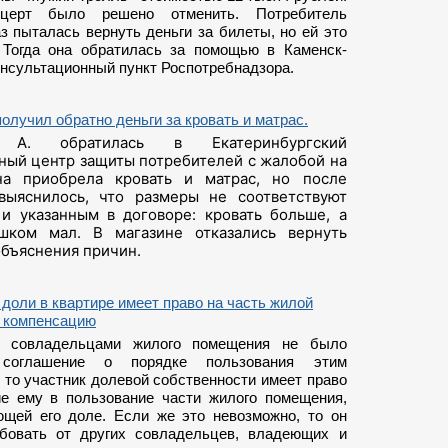
церт было решено отменить. Потребитель
з пыталась вернуть деньги за билеты, но ей это
 Тогда она обратилась за помощью в Каменск-
онсультационный пункт Роспотребнадзора.
олучил обратно деньги за кровать и матрас.
а А. обратилась в Екатеринбургский
ный центр защиты потребителей с жалобой на
на приобрела кровать и матрас, но после
выяснилось, что размеры не соответствуют
 и указанным в договоре: кровать больше, а
шком мал. В магазине отказались вернуть
объяснения причин.
доли в квартире имеет право на часть жилой
 компенсацию
 совладельцами жилого помещения не было
 соглашение о порядке пользования этим
 то участник долевой собственности имеет право
е ему в пользование части жилого помещения,
ющей его доле. Если же это невозможно, то он
бовать от других совладельцев, владеющих и