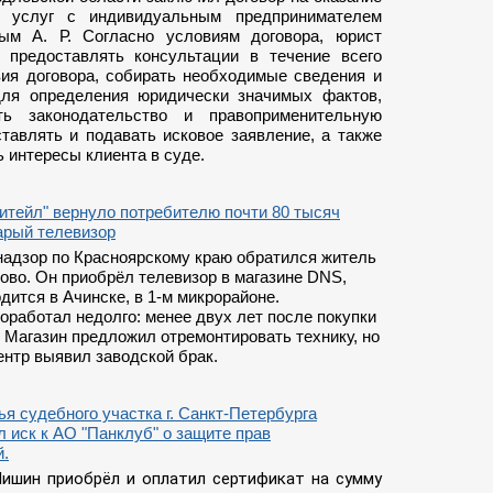
х услуг с индивидуальным предпринимателем
ым А. Р. Согласно условиям договора, юрист
предоставлять консультации в течение всего
вия договора, собирать необходимые сведения и
ля определения юридически значимых фактов,
ать законодательство и правоприменительную
ставлять и подавать исковое заявление, а также
 интересы клиента в суде.
тейл" вернуло потребителю почти 80 тысяч
арый телевизор
надзор по Красноярскому краю обратился житель
ово. Он приобрёл телевизор в магазине DNS,
дится в Ачинске, в 1-м микрорайоне.
оработал недолго: менее двух лет после покупки
 Магазин предложил отремонтировать технику, но
нтр выявил заводской брак.
я судебного участка г. Санкт-Петербурга
 иск к АО "Панклуб" о защите прав
й.
ишин приобрёл и оплатил сертификат на сумму