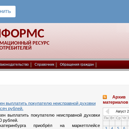
НФОРМС
РМАЦИОННЫЙ РЕСУРС
ПОТРЕБИТЕЛЕЙ
Законодательство
Справочник
Обращения граждан
Архив
материалов
ен выплатить покупателю неисправной духовки
сяч рублей.
Август
2
ен выплатить покупателю неисправной духовки
Пн
Вт
Ср
Чт
0 рублей.
атеринбурга приобрёл на маркетплейсе
3
4
5
6