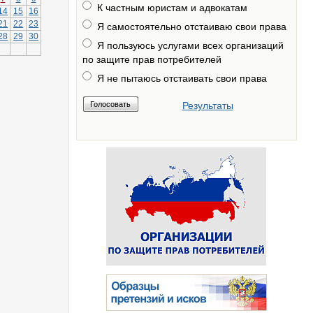
К частным юристам и адвокатам
14
15
16
21
22
23
Я самостоятельно отстаиваю свои права
28
29
30
Я пользуюсь услугами всех организаций
по защите прав потребителей
Я не пытаюсь отстаивать свои права
Результаты