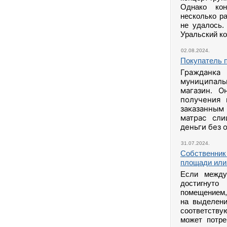
Однако кон
несколько ра
не удалось.
Уральский к
02.08.2024.
Покупатель п
Гражданк
муниципаль
магазин. О
получения 
заказанным
матрас сли
деньги без 
31.07.2024.
Собственник 
площади или
Если между
достигнуто
помещением,
на выделени
соответству
может потре