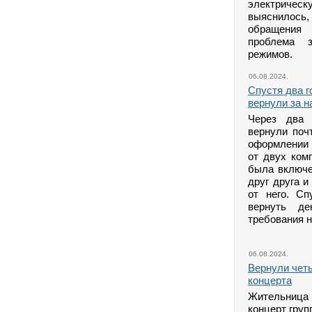
электрическу
выяснилось
обращения 
проблема з
режимов.
06.08.2024.
Спустя два г
вернули за н
Через два 
вернули поч
оформлении 
от двух ком
была включе
друг друга и
от него. С
вернуть де
требования 
06.08.2024.
Вернули чет
концерта
Жительница
концерт гру