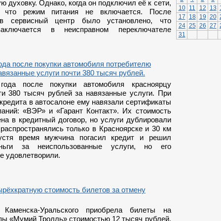
ю духовку. Однако, когда он подключил её к сети,
10
11
12
13
, что режим питания не включается. После
17
18
19
20
в сервисный центр было установлено, что
24
25
26
27
аключается в неисправном переключателе
31
ода после покупки автомобиля потребителю
авязанные услуги почти 380 тысяч рублей.
года после покупки автомобиля красноярцу
ти 380 тысяч рублей за навязанные услуги. При
кредита в автосалоне ему навязали сертификаты
паний: «ВЭР» и «Гарант Контакт». Их стоимость
на в кредитный договор, но услуги дублировали
 распространялись только в Красноярске и 30 км
пустя время мужчина погасил кредит и решил
ньги за неиспользованные услуги, но его
не удовлетворили.
ырёхкратную стоимость билетов за отмену
 Каменска-Уральского приобрела билеты на
ппы «Мумий Тролль» стоимостью 12 тысяч рублей.