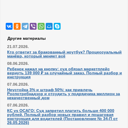
Другие материалы
21.07.2026.
Кто ответит за бракованный ноутбук? Процессуальный
манёвр, который меняет всё
08.06.2026.
Ребенок нажал на кнопку: суд обязал маркетплейс
вернуть 139 000 ₽ за случайный заказ. Полный разбор и
инструкция
07.06.2026.
Неустойка 3% и штраф 50%: как привлечь
Роспотребнадзор и отсудить у подрядчика миллион за
некачественный дом
07.06.2026.
КС vs ОСАГО: Суд запретил платить больше 400 000
рублей. Полный разбор новых правил и пошаговая
инструкция для водителей (Постановление № 34-П от
26.05.2026)