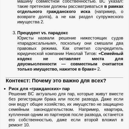
машину совместной собственностью. ВС указал:
такие претензии должны рассматриваться
в рамках
отдельного гражданского иска
(например, о
возврате долга), а не как раздел супружеского
имущества 2.
Прецедент vs. парадокс
Юристы назвали решение нижестоящих судов
«парадоксальным», поскольку они смешали два
правовых режима. Как отметил соучредитель
юридической компании Николай Титов:
«Семейный
кодекс не оставляет места для
двусмысленности — совместным считается
только имущество, нажитое в браке»
2.
Контекст: Почему это важно для всех?
Риск для «гражданских» пар
Решение ВС актуально для пар, которые живут вместе
без регистрации брака или после развода. Даже если
они ведут общее хозяйство, их имущество не защищено
семейным законодательством. Например, квартира,
купленная одним из партнеров после развода, останется
его собственностью, даже если второй вложил в
ремонт 10.