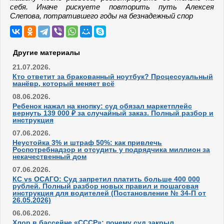
себя. Иначе рискуете повторить путь Алексея
Слепова, потратившего годы на безнадежный спор
Другие материалы
21.07.2026.
Кто ответит за бракованный ноутбук? Процессуальный
манёвр, который меняет всё
08.06.2026.
Ребенок нажал на кнопку: суд обязал маркетплейс
вернуть 139 000 ₽ за случайный заказ. Полный разбор и
инструкция
07.06.2026.
Неустойка 3% и штраф 50%: как привлечь
Роспотребнадзор и отсудить у подрядчика миллион за
некачественный дом
07.06.2026.
КС vs ОСАГО: Суд запретил платить больше 400 000
рублей. Полный разбор новых правил и пошаговая
инструкция для водителей (Постановление № 34-П от
26.05.2026)
06.06.2026.
Хлор в бассейне «СССР»: почему суд закрыл