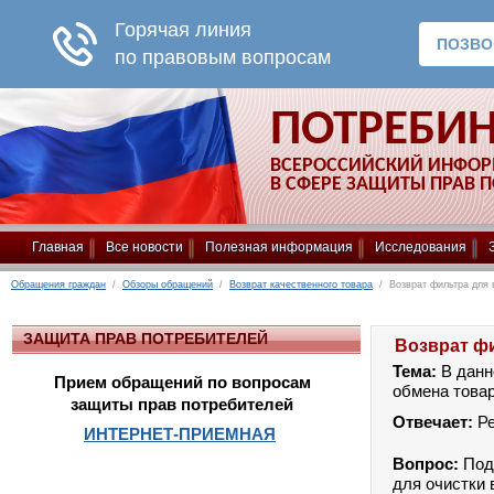
ПОТРЕБИ
ВСЕРОССИЙСКИЙ ИНФО
В СФЕРЕ ЗАЩИТЫ ПРАВ 
Главная
Все новости
Полезная информация
Исследования
Обращения граждан
/
Обзоры обращений
/
Возврат качественного товара
/ Возврат фильтра для 
ЗАЩИТА ПРАВ ПОТРЕБИТЕЛЕЙ
Возврат ф
Тема:
В данн
Прием обращений по вопросам
обмена товар
защиты прав потребителей
Отвечает:
Р
ИНТЕРНЕТ-ПРИЕМНАЯ
Вопрос:
Под
для очистки 