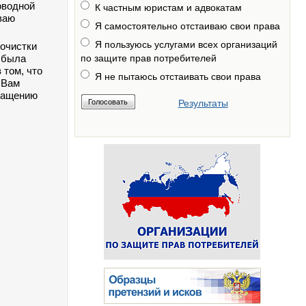
оводной
К частным юристам и адвокатам
ваю
Я самостоятельно отстаиваю свои права
Я пользуюсь услугами всех организаций
 очистки
е была
по защите прав потребителей
 том, что
Я не пытаюсь отстаивать свои права
 Вам
бращению
Результаты