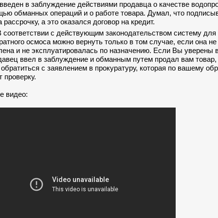
 введен в заблуждение действиями продавца о качестве водопр
щью обманных операций и о работе товара. Думал, что подписы
 рассрочку, а это оказался договор на кредит.
В соответствии с действующим законодательством систему для
ратного осмоса можно вернуть только в том случае, если она н
лена и не эксплуатировалась по назначению. Если Вы уверены в
давец ввел в заблуждение и обманным путем продал вам товар,
 обратиться с заявлением в прокуратуру, которая по вашему о
т проверку.
е видео: