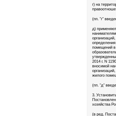
г) на террит
правоотношен
(пп. "г" вве
д) применяют
нанимателям
организаций
определения
помещений в
образовател
утвержденны
2014 г. N 11
вносимой на
организаций
жилого поме
(пп. "д" вве
3. Установит
Постановлен
хозяйства Р
(в ред. Пост