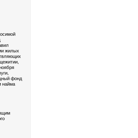
носимой
д
авил
ми жилых
ствляющих
щежитии,
ноября
уги,
щный фонд
м найма
оящим
го