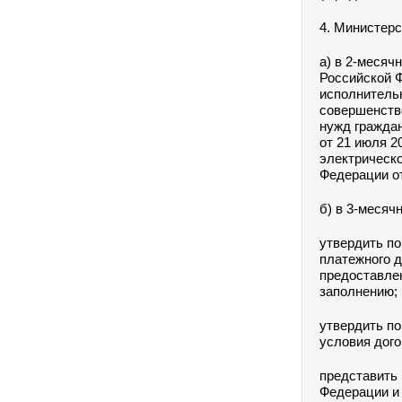
4. Министерс
а) в 2-месяч
Российской 
исполнитель
совершенств
нужд гражда
от 21 июля 2
электрическ
Федерации от 
б) в 3-месяч
утвердить п
платежного д
предоставлен
заполнению;
утвердить п
условия дог
представить 
Федерации и