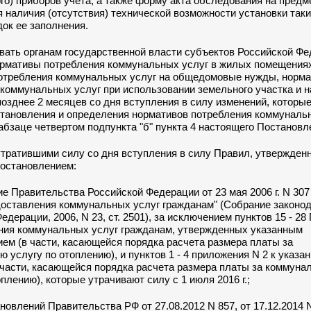
о) приборов учета, а также форму акта обследования на предм
 наличия (отсутствия) технической возможности установки так
док ее заполнения.
вать органам государственной власти субъектов Российской Ф
ормативы потребления коммунальных услуг в жилых помещения
отребления коммунальных услуг на общедомовые нужды, норм
 коммунальных услуг при использовании земельного участка и 
позднее 2 месяцев со дня вступления в силу изменений, которы
становления и определения нормативов потребления коммунальн
абзаце четвертом подпункта "б" пункта 4
настоящего Постановл
утратившими силу со дня вступления в силу
Правил
, утвержден
остановлением:
е Правительства Российской Федерации от 23 мая 2006 г. N 307
доставления коммунальных услуг гражданам" (Собрание законо
едерации, 2006, N 23, ст. 2501), за исключением пунктов 15 - 28
ния коммунальных услуг гражданам, утвержденных указанным
ем (в части, касающейся порядка расчета размера платы за
 услугу по отоплению), и пунктов 1 - 4 приложения N 2 к указа
 части, касающейся порядка расчета размера платы за коммуна
оплению), которые утрачивают силу с 1 июля 2016 г.;
ановлений Правительства РФ от 27.08.2012 N 857, от 17.12.2014 