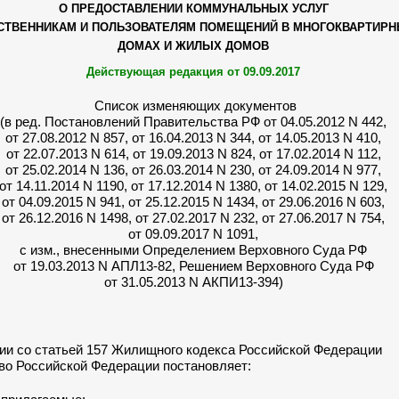
О ПРЕДОСТАВЛЕНИИ КОММУНАЛЬНЫХ УСЛУГ
СТВЕННИКАМ И ПОЛЬЗОВАТЕЛЯМ ПОМЕЩЕНИЙ В МНОГОКВАРТИР
ДОМАХ И ЖИЛЫХ ДОМОВ
Действующая редакция
от 09.09.2017
Список изменяющих документов
(в ред. Постановлений Правительства РФ от 04.05.2012 N 442,
от 27.08.2012 N 857, от 16.04.2013 N 344, от 14.05.2013 N 410,
от 22.07.2013 N 614, от 19.09.2013 N 824, от 17.02.2014 N 112,
от 25.02.2014 N 136, от 26.03.2014 N 230, от 24.09.2014 N 977,
от 14.11.2014 N 1190, от 17.12.2014 N 1380, от 14.02.2015 N 129,
от 04.09.2015 N 941, от 25.12.2015 N 1434, от 29.06.2016 N 603,
от 26.12.2016 N 1498, от 27.02.2017 N 232, от 27.06.2017 N 754,
от 09.09.2017 N 1091,
с изм., внесенными Определением Верховного Суда РФ
от 19.03.2013 N АПЛ13-82, Решением Верховного Суда РФ
от 31.05.2013 N АКПИ13-394)
ии со статьей 157 Жилищного кодекса Российской Федерации
во Российской Федерации постановляет: