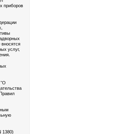
ет
их приборов
едерации
х,
ативы
надворных
е вносятся
ых услуг,
ения.
ных
 "О
дательства
 Правил
нным
льную
N 1380)