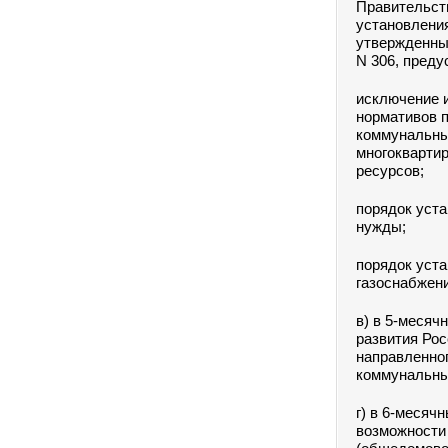
Правительств
установлени
утвержденные
N 306, преду
исключение 
нормативов 
коммунальны
многоквартир
ресурсов;
порядок уст
нужды;
порядок уст
газоснабжени
в) в 5-месяч
развития Рос
направленно
коммунальны
г) в 6-месяч
возможности 