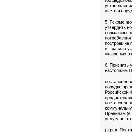
(общедомовог
установления
учета и поря
5. Рекомендо
утвердить н
нормативы п
потребления
построек не 
в Правила у
указанных в
6. Признать 
настоящим П
постановлени
порядке пре
Российской Ф
предоставле
постановлени
коммунальную
Правилам (в
услугу по от
(в ред. Пост