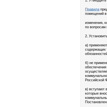
1. Утвердить
Правила
пред
помещений в
изменения
, 
по вопросам
2. Установит
а) применяю
содержащих у
обязанностей
б) не примен
обеспечения
осуществляет
коммунально
Российской Ф
в) вступают 
которые вно
коммунальны
Постановлен