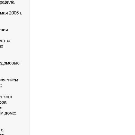
Правила
ая 2006 г.
ении
ества
ых
щедомовые
лючением
;
еского
ора,
ия
м доме;
го