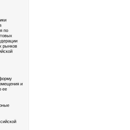
ики
в
я по
ытовых
едерации
х рынков
ийской
 форму
помещения и
о ее
ерные
ссийской