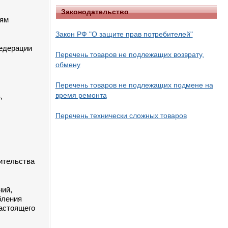
Законодательство
лям
Закон РФ "О защите прав потребителей"
Федерации
Перечень товаров не подлежащих возврату,
обмену
Перечень товаров не подлежащих подмене на
время ремонта
,
Перечень технически сложных товаров
ительства
ний,
бления
астоящего