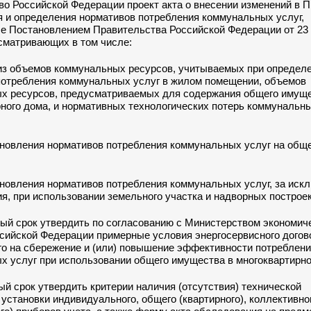
о Российской Федерации проект акта о внесении изменений в 
я и определения нормативов потребления коммунальных услуг,
 Постановлением Правительства Российской Федерации от 23 м
сматривающих в том числе:
из объемов коммунальных ресурсов, учитываемых при определ
потребления коммунальных услуг в жилом помещении, объемов
х ресурсов, предусматриваемых для содержания общего имущ
ного дома, и нормативных технологических потерь коммунальн
ановления нормативов потребления коммунальных услуг на об
ановления нормативов потребления коммунальных услуг, за иск
я, при использовании земельного участка и надворных построек
ный срок утвердить по согласованию с Министерством экономич
сийской Федерации примерные условия энергосервисного догов
го на сбережение и (или) повышение эффективности потреблен
х услуг при использовании общего имущества в многоквартирно
ный срок утвердить критерии наличия (отсутствия) технической
установки индивидуального, общего (квартирного), коллективно