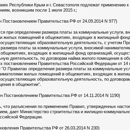
ориях Республики Крым и г. Севастополя подлежат применению к
иям, возникшим после 1 июля 2015 г.;
ден Постановлением Правительства РФ от 24.09.2014 N 977)
ся при определении размера платы за коммунальные услуги, в
и жилых помещений в общежитиях, входящих в жилищный фон
, осуществляющих образовательную деятельность, с учетом Пр
 размера платы за коммунальные услуги, вносимой нанимателя
 общежитиях, входящих в жилищный фонд организаций, осуще
ьную деятельность, по договорам найма жилого помещения в об
х постановлением Правительства Российской Федерации от 14 
90 "О Правилах определения размера платы за коммунальные усл
нимателями жилых помещений в общежитиях, входящих в жили
, осуществляющих образовательную деятельность, по договора
щения в общежитии".
ден Постановлением Правительства РФ от 14.11.2014 N 1190)
ь, что разъяснения по применению
Правил
, утвержденных наст
ием, дает Министерство строительства и жилищно-коммунально
оссийской Федерации.
ановления Правительства РФ от 26.03.2014 N 230)