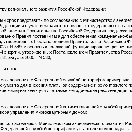
тву регионального развития Российской Федерации:
ный срок представить по согласованию с Министерством энергет
Федерации и с участием заинтересованных федеральных органо
ной власти в Правительство Российской Федерации предложени
ованию Правил поставки газа для обеспечения коммунально-б
н, утвержденных Постановлением Правительства Российской Ф
008 г. N 549, и основных положений функционирования розничны
ой энергии, утвержденных Постановлением Правительства Росс
31 августа 2006 г. N 530;
ный срок:
о согласованию с Федеральной службой по тарифам примерную
окумента для внесения платы за содержание и ремонт жилого 
ие коммунальных услуг, а также методические рекомендации п
о согласованию с Федеральной антимонопольной службой прим
овора управления многоквартирным домом;
по согласованию с Министерством экономического развития Ро
 Федеральной службой по тарифам в установленном порядке в