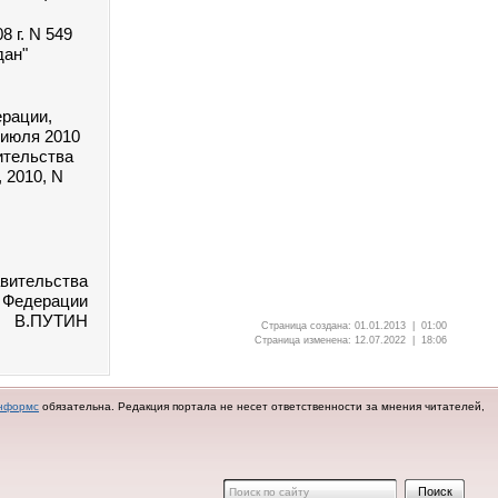
 г. N 549
дан"
ерации,
 июля 2010
ительства
 2010, N
вительства
 Федерации
В.ПУТИН
Страница создана: 01.01.2013 | 01:00
Страница изменена: 12.07.2022 | 18:06
нформс
обязательна.
Редакция портала не несет ответственности за мнения читателей,