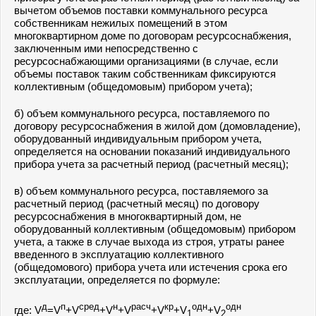
вычетом объемов поставки коммунального ресурса
собственникам нежилых помещений в этом
многоквартирном доме по договорам ресурсоснабжения,
заключенным ими непосредственно с
ресурсоснабжающими организациями (в случае, если
объемы поставок таким собственникам фиксируются
коллективным (общедомовым) прибором учета);
б) объем коммунального ресурса, поставляемого по
договору ресурсоснабжения в жилой дом (домовладение),
оборудованный индивидуальным прибором учета,
определяется на основании показаний индивидуального
прибора учета за расчетный период (расчетный месяц);
в) объем коммунального ресурса, поставляемого за
расчетный период (расчетный месяц) по договору
ресурсоснабжения в многоквартирный дом, не
оборудованный коллективным (общедомовым) прибором
учета, а также в случае выхода из строя, утраты ранее
введенного в эксплуатацию коллективного
(общедомового) прибора учета или истечения срока его
эксплуатации, определяется по формуле:
д
п
сред
н
расч
кр
одн
одн
где: V
=V
+V
+V
+V
+V
+V
+V
1
2