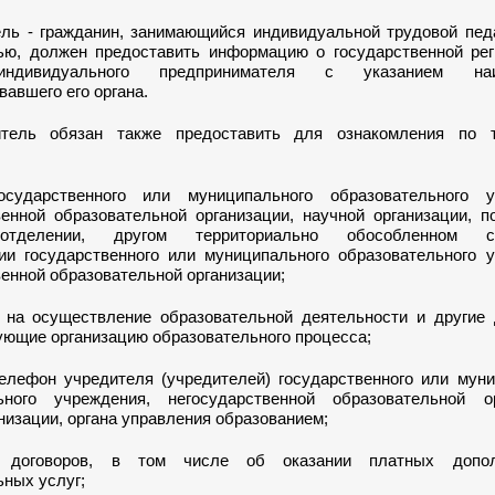
ель - гражданин, занимающийся индивидуальной трудовой пед
ью, должен предоставить информацию о государственной рег
индивидуального предпринимателя с указанием наи
вавшего его органа.
итель обязан также предоставить для ознакомления по 
осударственного или муниципального образовательного у
венной образовательной организации, научной организации, 
отделении, другом территориально обособленном ст
ии государственного или муниципального образовательного у
енной образовательной организации;
 на осуществление образовательной деятельности и другие 
ующие организацию образовательного процесса;
телефон учредителя (учредителей) государственного или мун
ьного учреждения, негосударственной образовательной ор
низации, органа управления образованием;
 договоров, в том числе об оказании платных допол
ьных услуг;