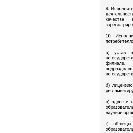
9. Исполнит
деятельност
качестве 
зарегистриро
10. Исполн
потребителя:
а) устав г
негосударст
филиале, 
подразделен
негосударств
б) лицензию
регламентир
в) адрес и 
образовател
научной орга
г) образцы
образовател