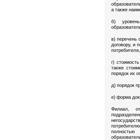
образователь
а также наим
б) уровен
образователь
в) перечень 
договору, и 
потребителя,
г) стоимост
также стоим
порядок их о
д) порядок п
е) форма док
Филиал, от
подразделен
негосударст
потребителю
полностью 
образователь