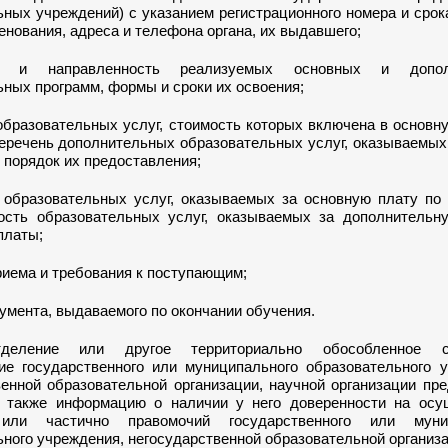
ных учреждений) с указанием регистрационного номера и срок
енования, адреса и телефона органа, их выдавшего;
ь и направленность реализуемых основных и допол
ных программ, формы и сроки их освоения;
образовательных услуг, стоимость которых включена в основн
перечень дополнительных образовательных услуг, оказываемых
 порядок их предоставления;
ь образовательных услуг, оказываемых за основную плату по 
ость образовательных услуг, оказываемых за дополнительну
платы;
риема и требования к поступающим;
умента, выдаваемого по окончании обучения.
деление или другое территориально обособленное ст
ие государственного или муниципального образовательного у
венной образовательной организации, научной организации пр
 также информацию о наличии у него доверенности на осу
или частично правомочий государственного или муниц
ного учреждения, негосударственной образовательной организа