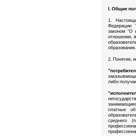
I. Общие по
1. Настоящ
Федерации 
законом "О 
отношения, 
образовате
образования.
2. Понятия, 
"потребител
заказывающи
либо получа
"исполните
негосударст
занимающиес
платные об
образовател
среднего (
профессио
профессиона