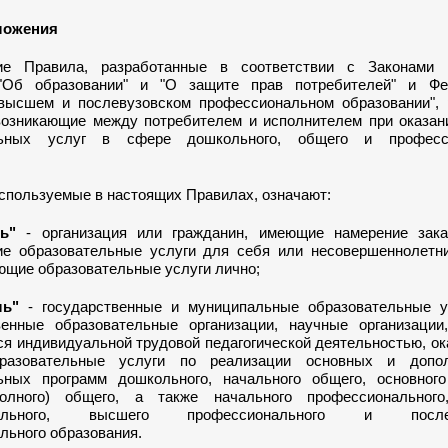
ложения
ие Правила, разработанные в соответствии с Законами 
"Об образовании" и "О защите прав потребителей" и Ф
высшем и послевузовском профессиональном образовании", 
возникающие между потребителем и исполнителем при оказан
льных услуг в сфере дошкольного, общего и професси
используемые в настоящих Правилах, означают:
ь"
- организация или гражданин, имеющие намерение зака
е образовательные услуги для себя или несовершеннолетни
ющие образовательные услуги лично;
ль"
- государственные и муниципальные образовательные у
венные образовательные организации, научные организации,
я индивидуальной трудовой педагогической деятельностью, о
разовательные услуги по реализации основных и допол
ьных программ дошкольного, начального общего, основног
полного) общего, а также начального профессионального
нального, высшего профессионального и послеву
льного образования.