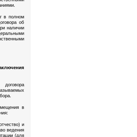
аниями.
г в полном
оговора об
при наличии
деральными
рственными
аключения
говора
казываемых
бора.
змещения в
ния:
отчество) и
аво ведения
итации (для