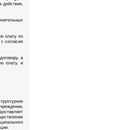
а действия,
нительных
ую плату по
 с согласия
договору, а
ю плату, и
руктурное
чреждения,
едоставляет
ществление
ипального
ции.