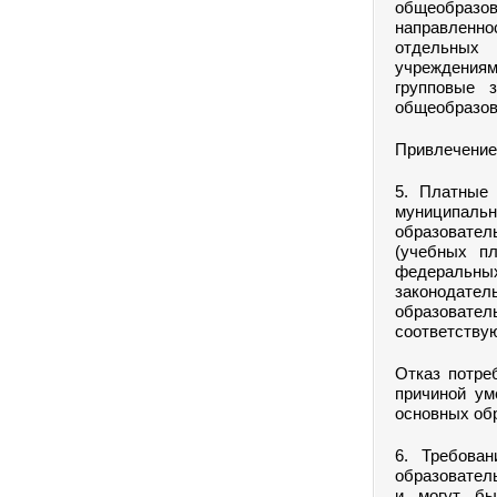
общеобразо
направленно
отдельных 
учреждениям
групповые 
общеобразов
Привлечение 
5. Платные 
муниципаль
образовате
(учебных пл
федеральных
законодате
образовате
соответству
Отказ потре
причиной ум
основных об
6. Требова
образовател
и могут бы