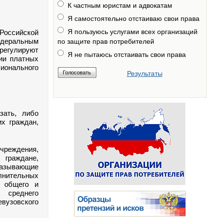
К частным юристам и адвокатам
Я самостоятельно отстаиваю свои права
Я пользуюсь услугами всех организаций
Российской
едеральным
по защите прав потребителей
регулируют
Я не пытаюсь отстаивать свои права
ии платных
онального
Результаты
зать, либо
х граждан,
чреждения,
 граждане,
казывающие
нительных
о общего и
, среднего
зовского