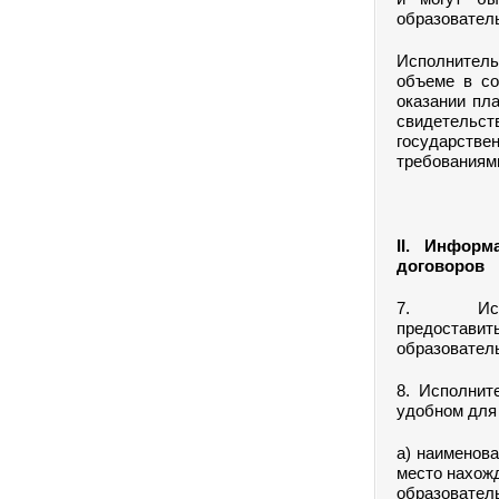
образовател
Исполнитель
объеме в со
оказании пла
свидетельст
государстве
требованиям
II. Информ
договоров
7. Исп
предоставит
образовател
8. Исполнит
удобном для
а) наименова
место нахожд
образовател