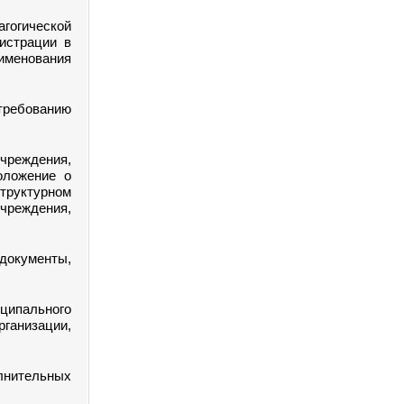
агогической
истрации в
менования
требованию
чреждения,
положение о
руктурном
чреждения,
документы,
иципального
ганизации,
нительных