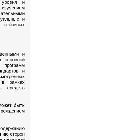
 уровня и
 изучением
ательными
дуальные и
в основных
твенными и
х основной
х программ
андартов и
смотренных
 в рамках
ет средств
может быть
чреждением
содержанию
ению сторон
ственными