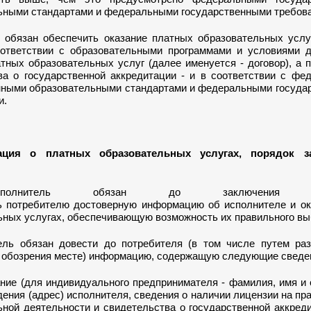
ьными стандартами и федеральными государственными требов
 обязан обеспечить оказание платных образовательных услу
ответствии с образовательными программами и условиями д
тных образовательных услуг (далее именуется - договор), а 
ва о государственной аккредитации - и в соответствии с фе
нными образовательными стандартами и федеральными госуда
и.
ация о платных образовательных услугах, порядок з
олнитель обязан до заключения до
ь потребителю достоверную информацию об исполнителе и о
ьных услугах, обеспечивающую возможность их правильного вы
ель обязан довести до потребителя (в том числе путем ра
 обозрения месте) информацию, содержащую следующие сведе
ние (для индивидуального предпринимателя - фамилия, имя и 
ения (адрес) исполнителя, сведения о наличии лицензии на пр
ьной деятельности и свидетельства о государственной аккред