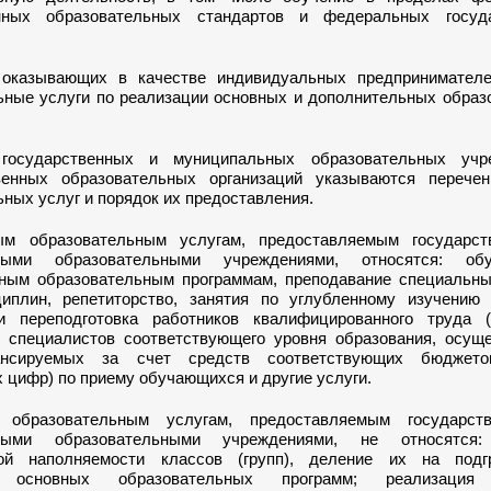
енных образовательных стандартов и федеральных госуд
 оказывающих в качестве индивидуальных предпринимател
ьные услуги по реализации основных и дополнительных образ
государственных и муниципальных образовательных учр
венных образовательных организаций указываются перече
ных услуг и порядок их предоставления.
ым образовательным услугам, предоставляемым государс
ными образовательными учреждениями, относятся: об
ным образовательным программам, преподавание специальны
иплин, репетиторство, занятия по углубленному изучению 
и переподготовка работников квалифицированного труда 
 специалистов соответствующего уровня образования, осущ
нсируемых за счет средств соответствующих бюджето
 цифр) по приему обучающихся и другие услуги.
образовательным услугам, предоставляемым государст
ными образовательными учреждениями, не относятся:
ной наполняемости классов (групп), деление их на под
и основных образовательных программ; реализация