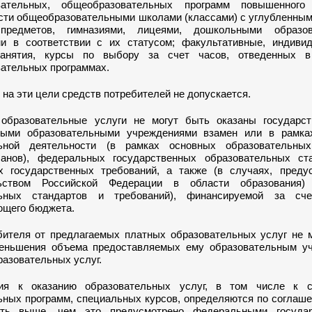
вательных, общеобразовательных программ повышенного
сти общеобразовательными школами (классами) с углубленным
предметов, гимназиями, лицеями, дошкольными образов
и в соответствии с их статусом; факультативные, индиви
занятия, курсы по выбору за счет часов, отведенных 
ательных программах.
на эти цели средств потребителей не допускается.
образовательные услуги не могут быть оказаны государс
ными образовательными учреждениями взамен или в рамка
льной деятельности (в рамках основных образовательны
анов), федеральных государственных образовательных ст
 государственных требований, а также (в случаях, преду
льством Российской Федерации в области образования)
льных стандартов и требований), финансируемой за сч
ющего бюджета.
бителя от предлагаемых платных образовательных услуг не 
еньшения объема предоставляемых ему образовательным у
разовательных услуг.
ния к оказанию образовательных услуг, в том числе к 
ьных программ, специальных курсов, определяются по соглаш
ть выше, чем это предусмотрено федеральными государ