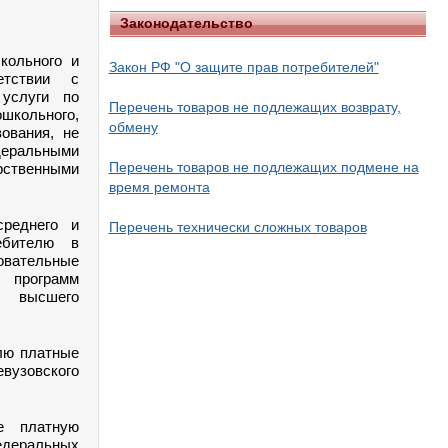
Законодательство
кольного и
Закон РФ "О защите прав потребителей"
етствии с
 услуги по
Перечень товаров не подлежащих возврату,
школьного,
обмену
зования, не
деральными
Перечень товаров не подлежащих подмене на
рственными
время ремонта
среднего и
Перечень технически сложных товаров
ебителю в
овательные
х программ
и высшего
елю платные
вузовского
ие платную
едеральных