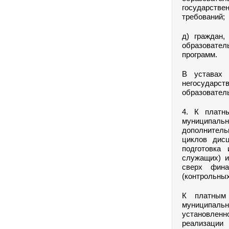
государств
требований;
д) граждан,
образовател
программ.
В уставах 
негосударст
образователь
4. К платн
муниципаль
дополнитель
циклов дисц
подготовка 
служащих) и
сверх фина
(контрольных
К платным 
муниципаль
установлен
реализаци