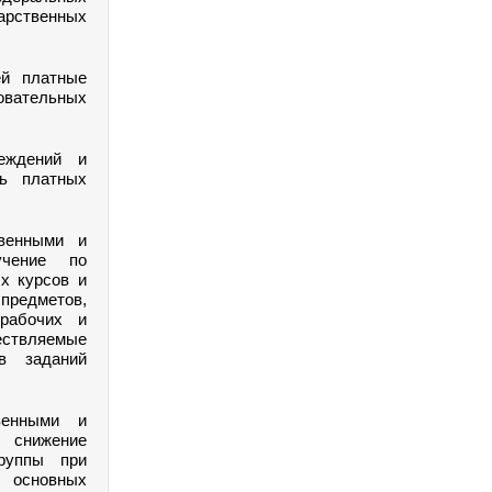
арственных
ей платные
овательных
еждений и
нь платных
твенными и
учение по
х курсов и
предметов,
(рабочих и
ествляемые
в заданий
венными и
 снижение
группы при
 основных