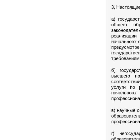
3. Настоящи
а) государс
общего об
законодате
реализации 
начального 
предусмотре
государстве
требованиям
б) государ
высшего пр
соответстви
услуги по 
начальног
профессиона
в) научные 
образовател
профессиона
г) негосуд
образовате