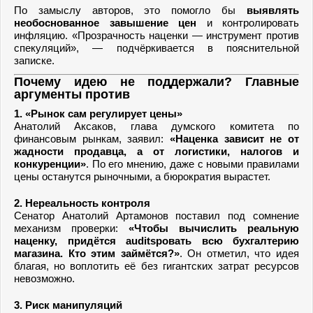
По замыслу авторов, это помогло бы
выявлять
необоснованное завышение цен
и контролировать
инфляцию. «Прозрачность наценки — инструмент против
спекуляций», — подчёркивается в пояснительной
записке.
Почему идею не поддержали? Главные
аргументы против
1. «Рынок сам регулирует цены»
Анатолий Аксаков, глава думского комитета по
финансовым рынкам, заявил:
«Наценка зависит не от
жадности продавца, а от логистики, налогов и
конкуренции»
. По его мнению, даже с новыми правилами
цены останутся рыночными, а бюрократия вырастет.
2. Нереальность контроля
Сенатор Анатолий Артамонов поставил под сомнение
механизм проверки:
«Чтобы вычислить реальную
наценку, придётся auditsровать всю бухгалтерию
магазина. Кто этим займётся?»
. Он отметил, что идея
благая, но воплотить её без гигантских затрат ресурсов
невозможно.
3. Риск манипуляций