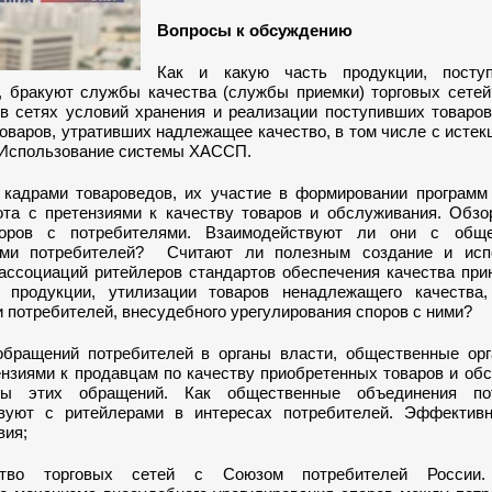
Вопросы к обсуждению
Как и какую часть продукции, посту
, бракуют службы качества (службы приемки) торговых сетей
в сетях условий хранения и реализации поступивших товаров
оваров, утративших надлежащее качество, в том числе с исте
 Использование системы ХАССП.
кадрами товароведов, их участие в формировании программ
ота с претензиями к качеству товаров и обслуживания. Обзо
поров с потребителями. Взаимодействуют ли они с общ
ями потребителей? Считают ли полезным создание и исп
ассоциаций ритейлеров стандартов обеспечения качества при
 продукции, утилизации товаров ненадлежащего качества
 потребителей, внесудебного урегулирования споров с ними?
обращений потребителей в органы власти, общественные орг
ензиями к продавцам по качеству приобретенных товаров и об
ты этих обращений. Как общественные объединения пот
твуют с ритейлерами в интересах потребителей. Эффекти
вия;
ство торговых сетей с Союзом потребителей России.