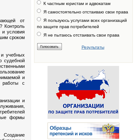
К частным юристам и адвокатам
Я самостоятельно отстаиваю свои права
пающей от
Я пользуюсь услугами всех организаций
? Контроль
по защите прав потребителей
 и условия
Я не пытаюсь отстаивать свои права
кшим сроком
Результаты
 и учебных
р судебной
ественными
ользование
нимаемой и
, работы с
анизации и
служивания,
ребителей
вные формы
 Создание