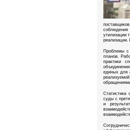
поставщиков
соблюдения 
утилизации т
реализации.
Проблемы с 
планов. Раб
практики с
объединени
единых для 
реализуемой
обращениями
Статистика 
суды с прет
и результа
взаимодейс
взаимодейст
Сотрудниче