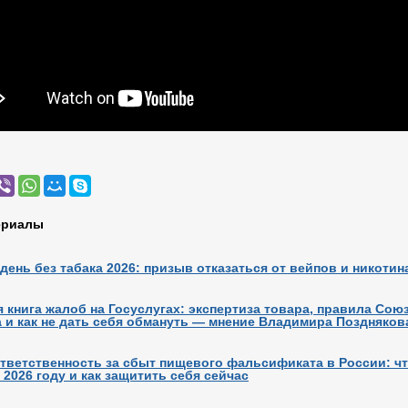
ериалы
ень без табака 2026: призыв отказаться от вейпов и никотин
 книга жалоб на Госуслугах: экспертиза товара, правила Сою
 и как не дать себя обмануть — мнение Владимира Поздняков
тветственность за сбыт пищевого фальсификата в России: ч
 2026 году и как защитить себя сейчас