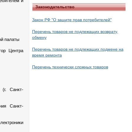
ебителем и
Законодательство
Закон РФ "О защите прав потребителей"
Перечень товаров не подлежащих возврату,
обмену
ой палаты
Перечень товаров не подлежащих подмене на
тор Центра
время ремонта
Перечень технически сложных товаров
г. Санкт-
ния Санкт-
электроники