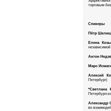
эффективног
торговым би
Спикеры
Пётр Шели
Елена Козь
независимой 
Антон Недз
Марс Исмаг
Алексей Ко
Петербург)
*Светлана 
Петербургско
Александр 
во взаимодей