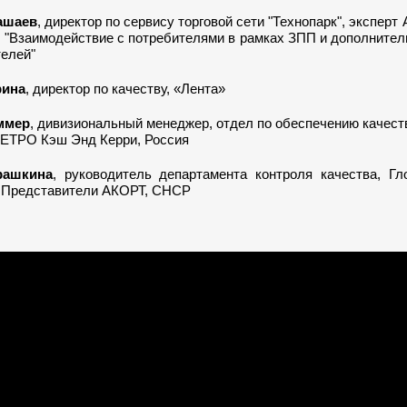
ашаев
, директор по сервису торговой сети "Технопарк", эксперт
: "Взаимодействие с потребителями в рамках ЗПП и дополните
телей"
рина
, директор по качеству, «Лента»
ммер
, дивизиональный менеджер, отдел по обеспечению качест
МЕТРО Кэш Энд Керри, Россия
рашкина
, руководитель департамента контроля качества, Гл
 Представители АКОРТ, СНСР