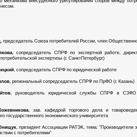
о механизма внесудебного урегулирования споров между потр
знесом.
щ
, председатель Союза потребителей России, член Общественн
якова
, сопредседатель СПРФ по экспертной работе, дирек
потребительской экспертизы (г. СанктПетербург)
вецкий
, сопредседатель СПРФ по юридической работе
илов
, региональный сопредседатель СПРФ по ПрФО (г. Казань)
йтов
, руководитель юридической службы СПРФ в СЗФО (
Кожевникова
, зав. кафедрой торгового дела и товароведе
го государственного экономического университета
Онищук
, президент Ассоциации РАТЭК, тема: "Производители 
ствии с потребителями"