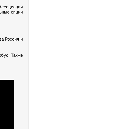
 Ассоциации
льные опции
ва Россия и
обус Также