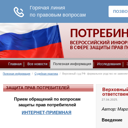
ПОТРЕБИ
ВСЕРОССИЙСКИЙ ИНФО
В СФЕРЕ ЗАЩИТЫ ПРАВ 
Главная
Все новости
Полезная информация
Исследования
Полезная информация
/
Судебная практика
/ Верховный суд РФ: формальное родство не заменяет
ЗАЩИТА ПРАВ ПОТРЕБИТЕЛЕЙ
Верховный
ответстве
Прием обращений по вопросам
27.04.2025.
защиты прав потребителей
Автор: Марг
ИНТЕРНЕТ-ПРИЕМНАЯ
Введение