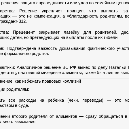
 решения: защита справедливости или удар по семейным ценно
арства: Решение укрепляет принцип, что выплаты за
ащих — это не компенсация, а «благодарность родителям, в
граждан» 312.
тва: Прецедент закрывает лазейку для родителей, дес
вших детей, но претендующих на выплаты после их гибели.
в: Подтверждена важность доказывания фактического участ
не формального родства.
рактики: Аналогичное решение ВС РФ вынес по делу Натальи 
где отец, плативший мизерные алименты, также был лишен выпл
нение: как избежать правовых коллизий
ии родителям:
ать все расходы на ребенка (чеки, переводы) — это м
ьством в суде.
нении второго родителя от алиментов — сразу обращаться 
льного взыскания.