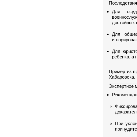
Последствия
Для госуд
военнослуж
достойных 
Для общес
игнорирова
Для юристо
ребенка, а 
Пример из п
Хабаровска, 
Экспертное м
Рекомендац
Фиксиров
доказател
При укло
принудите