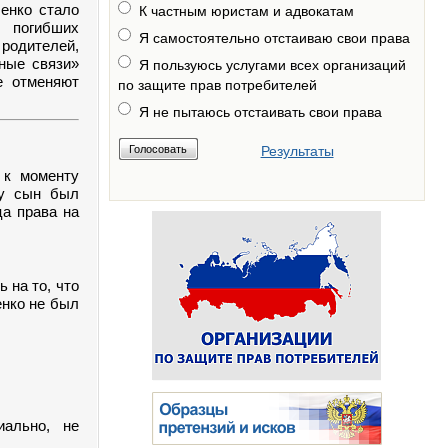
енко стало
К частным юристам и адвокатам
 погибших
Я самостоятельно отстаиваю свои права
родителей,
ные связи»
Я пользуюсь услугами всех организаций
е отменяют
по защите прав потребителей
Я не пытаюсь отстаивать свои права
Результаты
 к моменту
ду сын был
ца права на
 на то, что
енко не был
иально, не