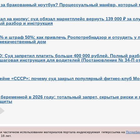
 за бракованный ноутбук? Процессуальный манёвр, который 
ал на кнопку: суд обязал маркетплейс вернуть 139 000 ₽ за с
ый разбор и инструкция
% и штраф 50%: как привлечь Роспотребнадзор и отсудить у 
 некачественный дом
: Суд запретил платить больше 400 000 рублей. Полный раз
шаговая инструкция для водителей (Постановление № 34-П о
сейне «СССР»: почему суд закрыл популярный фитнес-клуб Мо
беременной в 2026 году: тотальный запрет, скрытые риски и
ащиты
ли частичном использовании материалов портала индексируемая гиперссылка на
Потреби
16 лет.