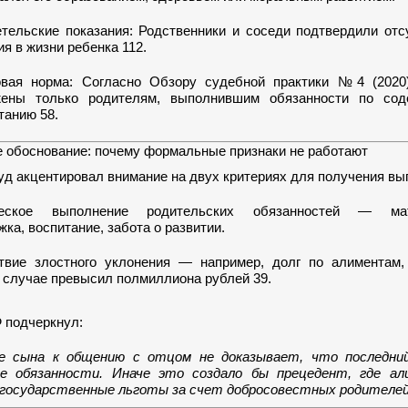
тельские показания: Родственники и соседи подтвердили отс
ия в жизни ребенка 112.
вая норма: Согласно Обзору судебной практики №4 (2020
жены только родителям, выполнившим обязанности по со
танию 58.
 обоснование: почему формальные признаки не работают
д акцентировал внимание на двух критериях для получения вы
ческое выполнение родительских обязанностей — мат
ка, воспитание, забота о развитии.
твие злостного уклонения — например, долг по алиментам,
 случае превысил полмиллиона рублей 39.
 подчеркнул:
е сына к общению с отцом не доказывает, что последни
ие обязанности. Иначе это создало бы прецедент, где а
 государственные льготы за счет добросовестных родителей