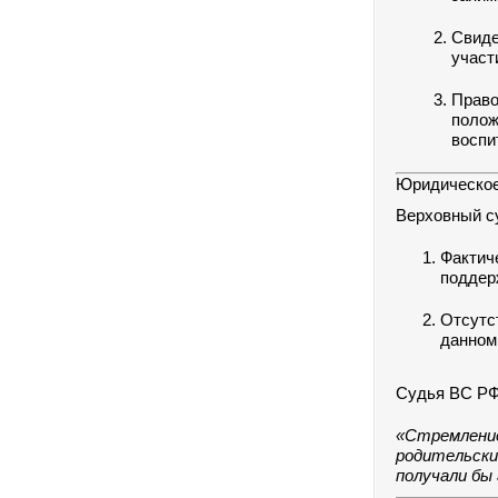
Свиде
участ
Право
поло
воспи
Юридическое
Верховный су
Факти
поддерж
Отсутс
данном
Судья ВС РФ
«Стремлени
родительск
получали бы