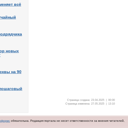
меняет всё
лучайный
подрядчика
бор новых
т
сквы на 90
 пошаговый
Страница создана: 23.04.2025 | 00:00
Страница изменена: 27.05.2025 | 13:10
нформс
обязательна.
Редакция портала не несет ответственности за мнения читателей,