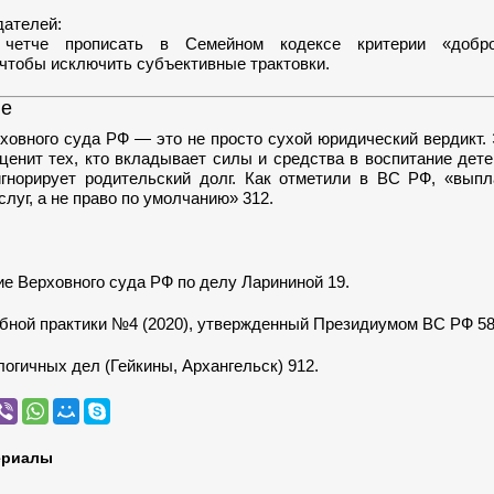
дателей:
 четче прописать в Семейном кодексе критерии «добро
 чтобы исключить субъективные трактовки.
ие
овного суда РФ — это не просто сухой юридический вердикт. 
ценит тех, кто вкладывает силы и средства в воспитание детей
игнорирует родительский долг. Как отметили в ВС РФ, «вып
слуг, а не право по умолчанию» 312.
е Верховного суда РФ по делу Ларининой 19.
бной практики №4 (2020), утвержденный Президиумом ВС РФ 58
огичных дел (Гейкины, Архангельск) 912.
ериалы