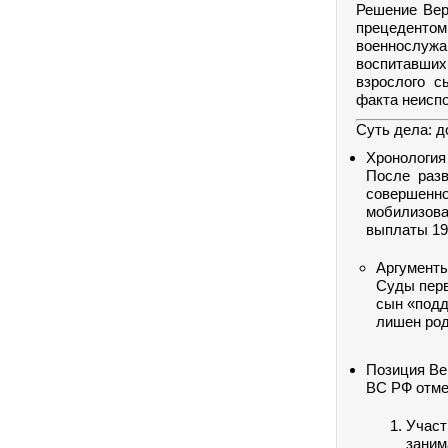
Решение Вер
прецедент
военнослужа
воспитавших
взрослого с
факта неиспо
Суть дела: д
Хронология
После разв
совершенн
мобилизова
выплаты 19
Аргументы
Суды перв
сын «подд
лишен род
Позиция Ве
ВС РФ отме
Учас
заним