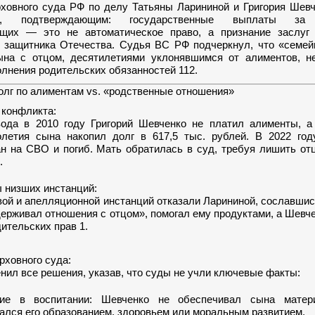
ховного суда РФ по делу Татьяны Ларининой и Григория Шевч
ом, подтверждающим: государственные выплаты за
щих — это не автоматическое право, а признание заслуг 
 защитника Отечества. Судья ВС РФ подчеркнул, что «семей
ына с отцом, десятилетиями уклонявшимся от алиментов, н
лнения родительских обязанностей 112.
олг по алиментам vs. «родственные отношения»
 конфликта:
ода в 2010 году Григорий Шевченко не платил алименты, а
олетия сына накопил долг в 617,5 тыс. рублей. В 2022 го
н на СВО и погиб. Мать обратилась в суд, требуя лишить от
.
 низших инстанций:
ой и апелляционной инстанций отказали Ларининой, сославшись
ерживал отношения с отцом», помогал ему продуктами, а Шевч
ительских прав 1.
рховного суда:
нил все решения, указав, что суды не учли ключевые факты:
тие в воспитании: Шевченко не обеспечивал сына матер
ался его образованием, здоровьем или моральным развитием.