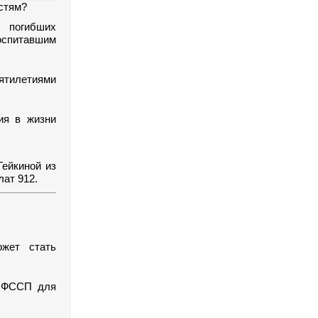
стям?
 погибших
оспитавшим
ятилетиями
ия в жизни
Гейкиной из
ат 912.
ожет стать
в ФССП для