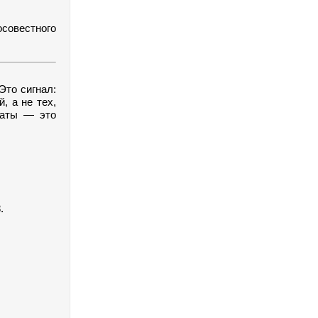
совестного
Это сигнал:
, а не тех,
латы — это
.