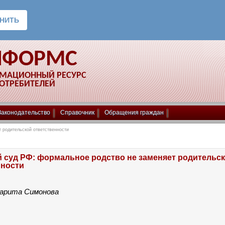
НФОРМС
РМАЦИОННЫЙ РЕСУРС
ПОТРЕБИТЕЛЕЙ
Законодательство
Справочник
Обращения граждан
 родительской ответственности
 суд РФ: формальное родство не заменяет родительс
нности
арита Симонова