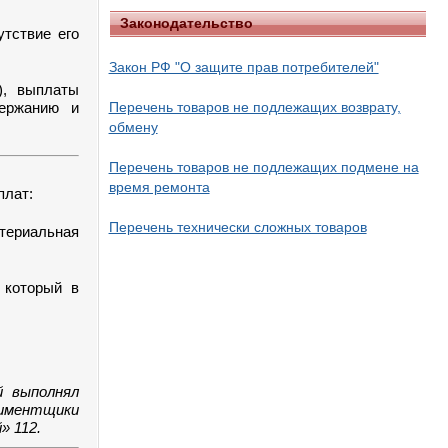
Законодательство
утствие его
Закон РФ "О защите прав потребителей"
), выплаты
держанию и
Перечень товаров не подлежащих возврату,
обмену
Перечень товаров не подлежащих подмене на
время ремонта
плат:
Перечень технически сложных товаров
ериальная
 который в
й выполнял
лиментщики
» 112.