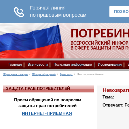
ПОТРЕБИ
ВСЕРОССИЙСКИЙ ИНФО
В СФЕРЕ ЗАЩИТЫ ПРАВ 
Главная
Все новости
Полезная информация
Исследования
Обращения граждан
/
Обзоры обращений
/
Транспорт
/ Невозвратные билеты
ЗАЩИТА ПРАВ ПОТРЕБИТЕЛЕЙ
Невозврат
Тема:
Прием обращений по вопросам
Отвечает:
Р
защиты прав потребителей
ИНТЕРНЕТ-ПРИЕМНАЯ