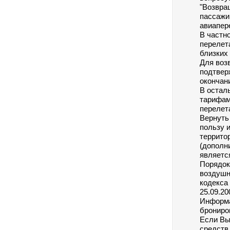
"Возвра
пассажи
авиапер
В частно
перелет
близких
Для воз
подтвер
окончани
В остал
тарифам
перелет
Вернуть
пользу 
террито
(дополн
являетс
Порядок
воздушн
кодекса
25.09.20
Информа
брониро
Если Вы
средств