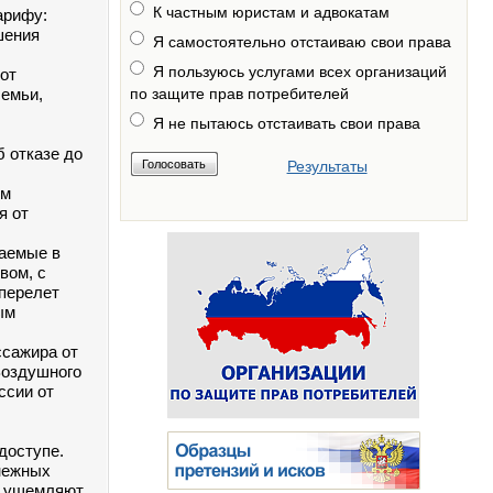
К частным юристам и адвокатам
арифу:
шения
Я самостоятельно отстаиваю свои права
Я пользуюсь услугами всех организаций
 от
семьи,
по защите прав потребителей
Я не пытаюсь отстаивать свои права
 отказе до
Результаты
ым
я от
аемые в
вом, с
 перелет
ым
ссажира от
Воздушного
ссии от
доступе.
енежных
у ущемляют