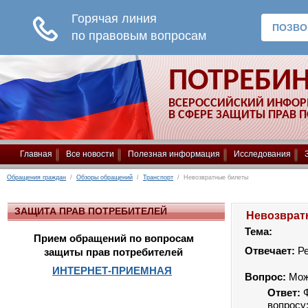
ПОТРЕБИ
ВСЕРОССИЙСКИЙ ИНФО
В СФЕРЕ ЗАЩИТЫ ПРАВ 
Главная
Все новости
Полезная информация
Исследования
Обращения граждан
/
Обзоры обращений
/
Транспорт
/ Невозвратные билеты
ЗАЩИТА ПРАВ ПОТРЕБИТЕЛЕЙ
Невозврат
Тема:
Прием обращений по вопросам
Отвечает:
Р
защиты прав потребителей
ИНТЕРНЕТ-ПРИЕМНАЯ
Вопрос:
Мож
Ответ:
вопросу