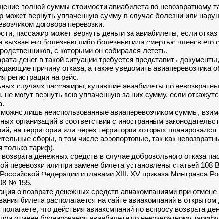
щение полной суммы стоимости авиабилета по невозвратному т
р может вернуть уплаченную сумму в случае болезни или нару
евозчиком договора перевозки.
сти, пассажир может вернуть деньги за авиабилеты, если отказ
а вызван его болезнью либо болезнью или смертью членов его 
 родственников, с которыми он собирался лететь.
врата денег в такой ситуации требуется представить документы,
ждающие причину отказа, а также уведомить авиаперевозчика об
я регистрации на рейс.
ьных случаях пассажиры, купившие авиабилеты по невозвратн
, не могут вернуть всю уплаченную за них сумму, если откажутс
а.
 можно лишь неиспользованные авиаперевозчиком суммы, взим
иных организаций в соответствии с иностранным законодательст
рий, на территории или через территории которых планировался
ительные сборы, в том числе аэропортовые, так как невозвратн
я только тариф).
 возврата денежных средств в случае добровольного отказа па
ой перевозки или при замене билета установлены статьей 108 
 Российской Федерации и главами XIII, XV приказа Минтранса Ро
08 № 155.
ция о возврате денежных средств авиакомпаниями при отмене
вания билета располагается на сайте авиакомпаний в открытом 
 полагаете, что действия авиакомпаний по вопросу возврата д
 при отмене бронирования авиабилета по невозвратному тариф