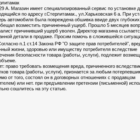
ерлитамак
29 А. Магазин имеет специализированный сервис по установке 
дящийся по адресу г.Стерлитамак., ул.Харьковская 6 а. При ус
ерь автомобиля была повреждена обшивка ввиде двух глубоких
обещал возместить причиненный ущерб. Прошло 5 месяцев вопр
иалист причинивший ущерб уволен. Директор магазина ссылаетс
анной детали в продаже. Просим помочь в сложившейся ситуац
Согласно п.1 ст.14 Закона РФ "О защите прав потребителей", вре
нный жизни, здоровью или имуществу потребителя вследствие
ечения безопасности товара (работы, услуги), подлежит возме
объеме.
сит: право требовать возмещения вреда, причиненного вследстви
тков товара (работы, услуги), признается за любым потерпевши
имо от того, состоял он в договорных отношениях с продавцом
ителем) или нет. при предъявлении претензии (письменной) исп
льно сошлитесь на эту статью.