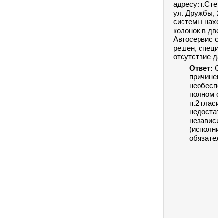
адресу: г.Ст
ул. Дружбы, 
системы нахо
колонок в дв
Автосервис 
решен, спец
отсутствие д
Ответ:
причине
необесп
полном 
п.2 гла
недоста
независ
(исполн
обязате