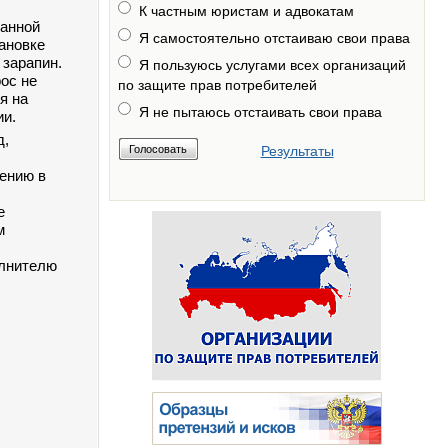
К частным юристам и адвокатам
данной
Я самостоятельно отстаиваю свои права
тановке
 зарапин.
Я пользуюсь услугами всех организаций
ос не
по защите прав потребителей
я на
Я не пытаюсь отстаивать свои права
ии.
д,
Результаты
щению в
е
м
олнителю