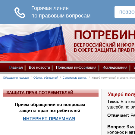
ПОТРЕБИ
ВСЕРОССИЙСКИЙ ИНФО
В СФЕРЕ ЗАЩИТЫ ПРАВ 
Главная
Все новости
Полезная информация
Исследования
Обращения граждан
/
Обзоры обращений
/
Сервисные центры
/ Ущерб полученный в сервисном 
ЗАЩИТА ПРАВ ПОТРЕБИТЕЛЕЙ
Ущерб пол
Тема:
В этом
Прием обращений по вопросам
ущерба по ви
защиты прав потребителей
Отвечает:
Р
ИНТЕРНЕТ-ПРИЕМНАЯ
Вопрос:
6 м
колонок и ав