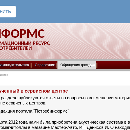
НФОРМС
РМАЦИОННЫЙ РЕСУРС
ПОТРЕБИТЕЛЕЙ
Законодательство
Справочник
Обращения граждан
центре
ученный в сервисном центре
 разделе публикуются ответы на вопросы о возмещении матери
не сервисных центров.
едакция портала "Потребинформс"
арта 2012 года нами была приобретена акустическая система в 
томагнитоллы в магазине Мастер-Авто, ИП Денисов И. О наход