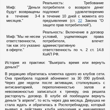
Реальность: Требование
Миф: "Деньги
потребителя о возврате денег
будут возвращены
подлежит удовлетворению
в течение 3-4
в течение 10 дней с момента его
месяцев."
предъявления (ст.
22
Закона "О
защите прав потребителей").
Реальность: Включение в договор
Миф: "Мы не несем
условий, ущемляющих права
ответственности,
потребителя, влечет
так как это указано
административную
в оферте."
ответственность по ч. 2 ст. 14.8
КоАП РФ.
История из практики: "Выиграть время или вернуть
деньги?"
В редакцию обратилась клиентка одного из клубов сети.
Она приобрела годовой абонемент за 30 090 рублей.
Через две недели после активации, столкнувшись с
антисанитарией, переполненностью залов и
невозможностью записаться к тренеру, она решила
расторгнуть договор. В клубе ей пообещали вернуть
деньги "в апреле", то есть через два месяца. Девушка не
стала ждать и обратилась в Роспотребнадзор, который
выявил в действиях клуба нарушения и инициировал