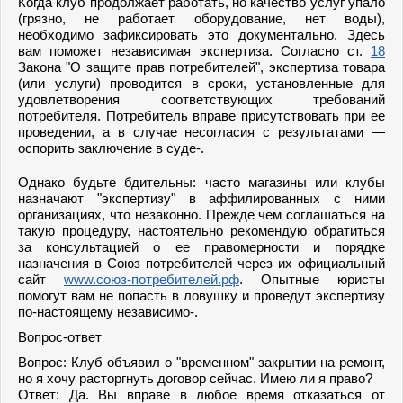
Когда клуб продолжает работать, но качество услуг упало
(грязно, не работает оборудование, нет воды),
необходимо зафиксировать это документально. Здесь
вам поможет независимая экспертиза. Согласно ст.
18
Закона "О защите прав потребителей", экспертиза товара
(или услуги) проводится в сроки, установленные для
удовлетворения соответствующих требований
потребителя. Потребитель вправе присутствовать при ее
проведении, а в случае несогласия с результатами —
оспорить заключение в суде-.
Однако будьте бдительны: часто магазины или клубы
назначают "экспертизу" в аффилированных с ними
организациях, что незаконно. Прежде чем соглашаться на
такую процедуру, настоятельно рекомендую обратиться
за консультацией о ее правомерности и порядке
назначения в Союз потребителей через их официальный
сайт
www.союз-потребителей.рф
. Опытные юристы
помогут вам не попасть в ловушку и проведут экспертизу
по-настоящему независимо-.
Вопрос-ответ
Вопрос: Клуб объявил о "временном" закрытии на ремонт,
но я хочу расторгнуть договор сейчас. Имею ли я право?
Ответ: Да. Вы вправе в любое время отказаться от