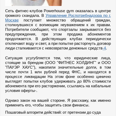
Сеть фитнес-клубов Powerhouse gym оказалась в центре
громкого скандала. В
Управление Роспотребнадзора по г.
Москве
поступает множество обращений граждан,
столкнувшихся с вопиющим неуважением к их правам.
Потребители сообщают, что спортзалы закрываются без
предупреждения, при этом продажа абонементов
продолжается. В действующих клубах периодически
отключают воду и свет, а при попытке расторгнуть договор
люди сталкиваются с невозвратом денежных средств
-4
.
Ситуация усугубляется тем, что юридические лица,
стоящие за брендом (ООО "ФИТНЕС ХОЛДИНГ" и ООО
"ПАУЭР ХАУС"), накопили значительные долги, в том
числе почти 1 млн рублей перед ФНС, и находятся в
процессе ликвидации На этом фоне особенно цинично
выглядят попытки клубов удерживать до 80% стоимости
абонемента при его расторжении, ссылаясь на кабальные
условия оферты-.
Однако закон на вашей стороне. Я расскажу, как именно
применить его, чтобы защитить свои финансы.
Пошаговый алгоритм действий: от претензии до суда