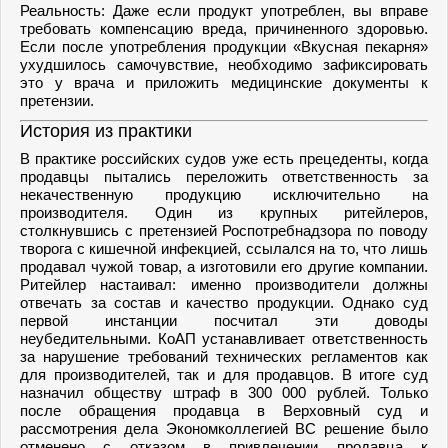
Реальность: Даже если продукт употреблен, вы вправе
требовать компенсацию вреда, причиненного здоровью.
Если после употребления продукции «Вкусная пекарня»
ухудшилось самочувствие, необходимо зафиксировать
это у врача и приложить медицинские документы к
претензии.
История из практики
В практике российских судов уже есть прецеденты, когда
продавцы пытались переложить ответственность за
некачественную продукцию исключительно на
производителя. Один из крупных ритейлеров,
столкнувшись с претензией Роспотребнадзора по поводу
творога с кишечной инфекцией, ссылался на то, что лишь
продавал чужой товар, а изготовили его другие компании.
Ритейлер настаивал: именно производители должны
отвечать за состав и качество продукции. Однако суд
первой инстанции посчитал эти доводы
неубедительными. КоАП устанавливает ответственность
за нарушение требований технических регламентов как
для производителей, так и для продавцов. В итоге суд
назначил обществу штраф в 300 000 рублей. Только
после обращения продавца в Верховный суд и
рассмотрения дела Экономколлегией ВС решение было
отменено с отказом в привлечении продавца к