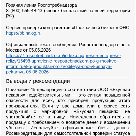
Горячая линия Роспотребнадзора
8 (800) 555-49-43 (звонок бесплатный на всей территории
РФ)
Сервис проверки контрагентов «Прозрачный бизнес» ФНС
https://pb.nalog.ru
Официальный текст сообщения Роспотребнадзора по г.
Москве от 05.06.2026
https://77.rospotrebnadzor.ru/index.php/press-centr/press-
relizy/15498-upravlenie-rospotrebnadzora-po-g-moskve-
informiruet-o-produktsii-proizvoditelya-ooo-vkusnaya-
pekarnya-05-06-2026
Выводы и рекомендации
Признание 45 деклараций о соответствии ООО «Вкусная
пекарня» недействительными — это сигнал повышенной
опасности для всех, кто приобрел продукцию этого
производителя. Если у вас дома или в офисе есть
продукция с маркировкой «Вкусная пекарня», не
употребляйте её в пищу. Немедленно обратитесь к
продавцу с требованием о возврате денег и возмещении
убытков. Используйте официальные базы данных
Росаккредитации для самостоятельной проверки статуса