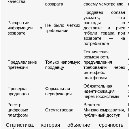
качества
возврата
своему усмотрению
Продавец обязан
указать, что
Раскрытие
расходы по
Не было четких
информации о
доставке и риск
требований
возврате
гибели товара при
возврате — на
потребителе
Техническая
возможность
Предъявление
Только напрямую
предъявления
претензий
продавцу
требований через
интерфейс
платформы
Обязательная
Проверка
Формальная
идентификация
продавцов
верификация
через госсистемы
Реестр
Ведется
цифровых
Отсутствовал
Минэкономразвития,
платформ
публичный доступ
Статистика, которая объясняет срочность