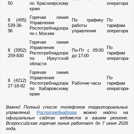
50
по Красноярскому
оператора
краю
Горячая линия
8 (495)
По графику
По
Управления
539-36-
работы
тарифам
Роспотребнадзора
96
управления
оператора
по г. Москве
Горячая линия
Управления
По
8 (3952)
Пн-Пт с 09:00
Роспотребнадзора
тарифам
259-830
до 17:00
по Иркутской
оператора-
области
Горячая линия
Управления
По
8 (4212)
Роспотребнадзора
Рабочие часы
тарифам
27-18-82
по Хабаровскому
оператора-
краю
Важно! Полный список телефонов территориальных
управлений
Роспотребнадзора
можно найти на
официальных сайтах ведомств в вашем регионе.
Всероссийская горячая линия работает до 7 июня 2026
года.