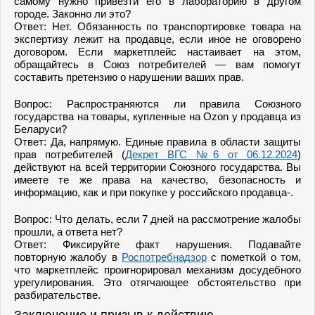
самому нужно привезти его в лабораторию в другом
городе. Законно ли это?
Ответ: Нет. Обязанность по транспортировке товара на
экспертизу лежит на продавце, если иное не оговорено
договором. Если маркетплейс настаивает на этом,
обращайтесь в Союз потребителей — вам помогут
составить претензию о нарушении ваших прав.
Вопрос: Распространяются ли правила Союзного
государства на товары, купленные на Ozon у продавца из
Беларуси?
Ответ: Да, напрямую. Единые правила в области защиты
прав потребителей (
Декрет ВГС №6 от 06.12.2024
)
действуют на всей территории Союзного государства. Вы
имеете те же права на качество, безопасность и
информацию, как и при покупке у российского продавца-.
Вопрос: Что делать, если 7 дней на рассмотрение жалобы
прошли, а ответа нет?
Ответ: Фиксируйте факт нарушения. Подавайте
повторную жалобу в
Роспотребнадзор
с пометкой о том,
что маркетплейс проигнорировал механизм досудебного
урегулирования. Это отягчающее обстоятельство при
разбирательстве.