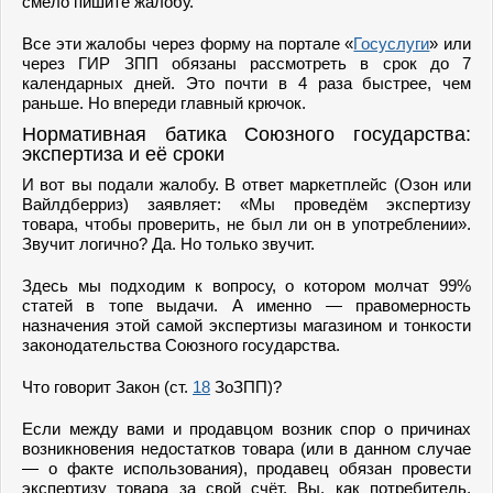
смело пишите жалобу.
Все эти жалобы через форму на портале «
Госуслуги
» или
через ГИР ЗПП обязаны рассмотреть в срок до 7
календарных дней. Это почти в 4 раза быстрее, чем
раньше. Но впереди главный крючок.
Нормативная батика Союзного государства:
экспертиза и её сроки
И вот вы подали жалобу. В ответ маркетплейс (Озон или
Вайлдберриз) заявляет: «Мы проведём экспертизу
товара, чтобы проверить, не был ли он в употреблении».
Звучит логично? Да. Но только звучит.
Здесь мы подходим к вопросу, о котором молчат 99%
статей в топе выдачи. А именно — правомерность
назначения этой самой экспертизы магазином и тонкости
законодательства Союзного государства.
Что говорит Закон (ст.
18
ЗоЗПП)?
Если между вами и продавцом возник спор о причинах
возникновения недостатков товара (или в данном случае
— о факте использования), продавец обязан провести
экспертизу товара за свой счёт. Вы, как потребитель,