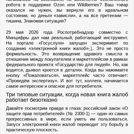
робота в поддержке Ozon или Wildberries? Ваш товар
оказался не нужен, вы вернули его в идеальном
состоянии, но деньги «зависли», а на все претензии —
тишина. Знакомая ситуация?
29 мая 2026 года Роспотребнадзор совместно с
Минцифры дал нам реальный, работающий инструмент.
На портале «Госуслуги» запущен эксперимент по
созданию «электронной книги жалоб»
-1
. Это не просто
формальность. Это возвращение здравого смысла в
отношения между покупателем и маркетплейсом в рамках
федерального проекта «Государство для людей». Но, как
водится, дьявол кроется в деталях. Когда вы нажимаете
кнопку «Пожаловаться», маркетплейс часто отвечает:
«Проведём экспертизу». И вот тут, коллеги, начинается
самое интересное и опасное для потребителя.
Три типовые ситуации, когда новая книга жалоб
работает безотказно
Давайте посмотрим правде в глаза: российский закон «О
защите прав потребителей» (№ 2300-1) — один из самых
прогрессивных в мире, если уметь им пользоваться.
Запуск электронной книги жалоб переводит эту борьбу в
практическую плоскость.