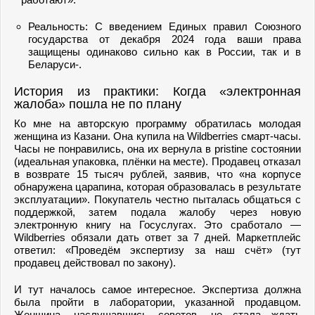
Реальность: С введением Единых правил Союзного
государства от декабря 2024 года ваши права
защищены одинаково сильно как в России, так и в
Беларуси-.
История из практики: Когда «электронная
жалоба» пошла не по плану
Ко мне на авторскую программу обратилась молодая
женщина из Казани. Она купила на Wildberries смарт-часы.
Часы не понравились, она их вернула в pristine состоянии
(идеальная упаковка, плёнки на месте). Продавец отказал
в возврате 15 тысяч рублей, заявив, что «на корпусе
обнаружена царапина, которая образовалась в результате
эксплуатации». Покупатель честно пыталась общаться с
поддержкой, затем подала жалобу через новую
электронную книгу на Госуслугах. Это сработало —
Wildberries обязали дать ответ за 7 дней. Маркетплейс
ответил: «Проведём экспертизу за наш счёт» (тут
продавец действовал по закону).
И тут началось самое интересное. Экспертиза должна
была пройти в лаборатории, указанной продавцом.
Женщина, наслушавшись советов, не стала ждать