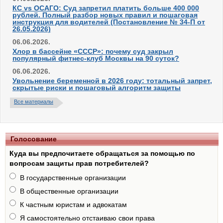
КС vs ОСАГО: Суд запретил платить больше 400 000
рублей. Полный разбор новых правил и пошаговая
инструкция для водителей (Постановление № 34-П от
26.05.2026)
06.06.2026.
Хлор в бассейне «СССР»: почему суд закрыл
популярный фитнес-клуб Москвы на 90 суток?
06.06.2026.
Увольнение беременной в 2026 году: тотальный запрет,
скрытые риски и пошаговый алгоритм защиты
Все материалы
Голосование
Куда вы предпочитаете обращаться за помощью по
вопросам защиты прав потребителей?
В государственные организации
В общественные организации
К частным юристам и адвокатам
Я самостоятельно отстаиваю свои права